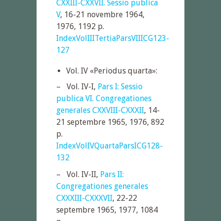
CXXIII-CXXVII. Sessio publica
V
, 16-21 novembre 1964,
1976, 1192 p.
IndexVolIIITertiaParsVIIICG123-
127
Vol. IV «Periodus quarta»:
– Vol. IV-I,
Pars I: Sessio
publica VI. Congregationes
generales CXXVIII-CXXXII
, 14-
21 septembre 1965, 1976, 892
p.
IndexVolIVQuartaParsICG128-
132
– Vol. IV-II,
Pars II:
Congregationes generales
CXXXIII-CXXXVII
, 22-22
septembre 1965, 1977, 1084