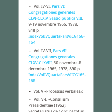
– Vol. IV-VI,
Pars VI:
Congregationes generales
CLVI-CLXIV. Sessio publica VIII
,
9-19 novembre 1965, 1978,
818 p.
IndexVolIVQuartaParsVICG156-
164
– Vol. IV-VII,
Pars VII:
Congregationes generales
CLXV-CLXVIII
, 30 novembre-8
decembre 1965, 1978, 890 p.
IndexVolIVQuartaParsVIICG165-
168
Vol. V «Processus verbales»:
– Vol. V-I, «Consilium
Praesidentiae (1962);
Secretariatus de Conc. negotiis