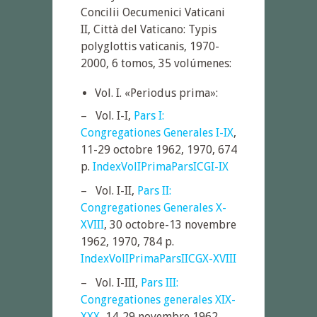
Concilii Oecumenici Vaticani
II, Città del Vaticano: Typis
polyglottis vaticanis, 1970-
2000, 6 tomos, 35 volúmenes:
Vol. I. «Periodus prima»:
– Vol. I-I,
Pars I:
Congregationes Generales I-IX
,
11-29 octobre 1962, 1970, 674
p.
IndexVolIPrimaParsICGI-IX
– Vol. I-II,
Pars II:
Congregationes Generales X-
XVIII
, 30 octobre-13 novembre
1962, 1970, 784 p.
IndexVolIPrimaParsIICGX-XVIII
– Vol. I-III,
Pars III:
Congregationes generales XIX-
XXX
, 14-29 novembre 1962,