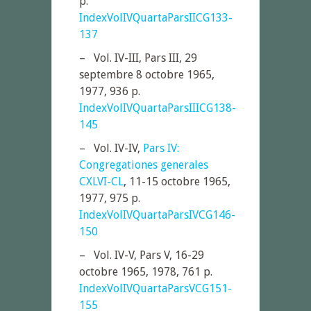
p.
IndexVolIVQuartaParsIICG133-
137
– Vol. IV-III, Pars III, 29
septembre 8 octobre 1965,
1977, 936 p.
IndexVolIVQuartaParsIIICG138-
145
– Vol. IV-IV,
Pars IV:
Congregationes generales
CXLVI-CL
, 11-15 octobre 1965,
1977, 975 p.
IndexVolIVQuartaParsIVCG146-
150
– Vol. IV-V, Pars V, 16-29
octobre 1965, 1978, 761 p.
IndexVolIVQuartaParsVCG151-
155