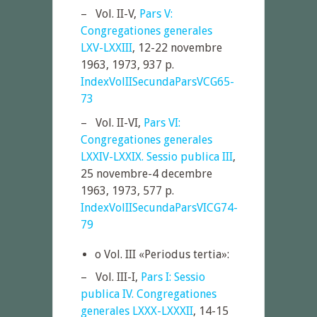
– Vol. II-V,
Pars V:
Congregationes generales
LXV-LXXIII
, 12-22 novembre
1963, 1973, 937 p.
IndexVolIISecundaParsVCG65-
73
– Vol. II-VI,
Pars VI:
Congregationes generales
LXXIV-LXXIX. Sessio publica III
,
25 novembre-4 decembre
1963, 1973, 577 p.
IndexVolIISecundaParsVICG74-
79
o Vol. III «Periodus tertia»:
– Vol. III-I,
Pars I: Sessio
publica IV. Congregationes
generales LXXX-LXXXII
, 14-15