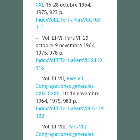
CXI
, 16-28 octobre 1964,
1975, 923 p.
IndexVolIIITertiaParsVCG103-
111
– Vol. III-VI, Pars VI, 29
octobre-9 novembre 1964,
1975, 978 p.
IndexVolIIITertiaParsVICG112-
118
– Vol. III-VII,
Pars VII:
Congregationes generales
CXIX-CXXII
, 10-14 novembre
1964, 1975, 983 p.
IndexVolIIITertiaParsVIICG119-
122
– Vol. III-VIII,
Pars VIII:
Congregationes generales