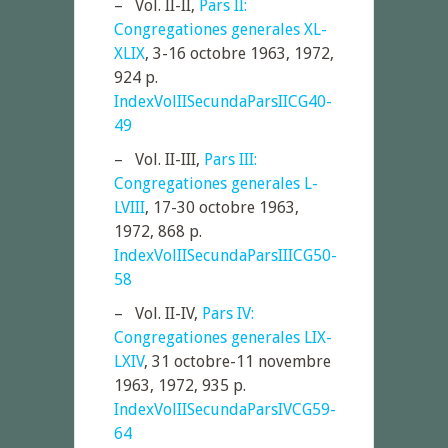
– Vol. II-II,
Pars II:
Congregationes generales XL-
XLIX
, 3-16 octobre 1963, 1972,
924 p.
IndexVolIISecundaParsIICG40-
49
– Vol. II-III,
Pars III:
Congregationes generales L-
LVIII
, 17-30 octobre 1963,
1972, 868 p.
IndexVolIISecundaParsIIICG50-
58
– Vol. II-IV,
Pars IV:
Congregationes generales LIX-
LXIV
, 31 octobre-11 novembre
1963, 1972, 935 p.
IndexVolIISecundaParsIVCG59-
64