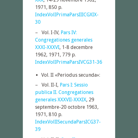
1971, 850 p.
IndexVolIPrimaParsIIICGXIX-
30
– Vol. I-IV,
Pars IV:
Congregationes generales
XXXI-XXXVI
, 1-8 decembre
1962, 1971, 779 p.
IndexVolIPrimaParsIVCG31-36
Vol. II «Periodus secunda»:
– Vol. II-I,
Pars I: Sessio
publica II. Congregationes
generales XXXVII-XXXIX
, 29
septembre-20 octobre 1963,
1971, 810 p.
IndexVolIISecundaParsICG37-
39