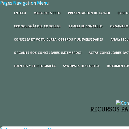
Pages Navigation Menu
INICIO
MAPA DEL SITIO
PRESENTACIÓN DE LA WEB
BASE D
CRONOLOGÍA DEL CONCILIO
TIMELINE CONCILIO
ORGANISMO
CONSILIA ET VOTA, CURIA, OBISPOS Y UNIVERSIDADES
ANALYTICU
ORGANISMOS CONCILIARES (MIEMBROS)
ACTAS CONCILIARES (AC
FUENTES Y BIBLIOGRAFÍA
SYNOPSIS HISTORICA
DOCUMENTOS
RECURSOS PA