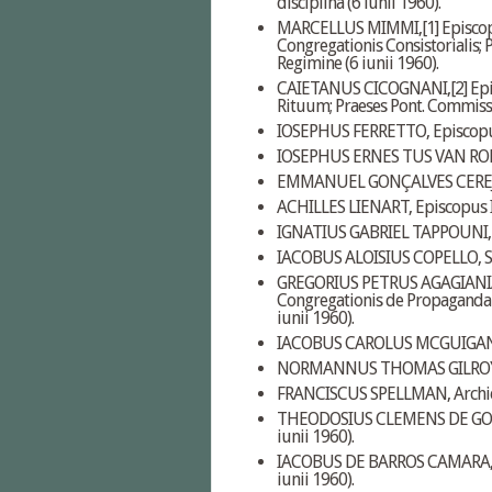
disciplina (6 iunii 1960).
MARCELLUS MIMMI,
[1]
Episcop
Congregationis Consistorialis;
Regimine (6 iunii 1960).
CAIETANUS CICOGNANI,
[2]
Epi
Rituum; Praeses Pont. Commissio
IOSEPHUS FERRETTO, Episcopus 
IOSEPHUS ERNES TUS VAN ROE
EMMANUEL GONÇALVES CEREJEIRA
ACHILLES LIENART, Episcopus In
IGNATIUS GABRIEL TAPPOUNI, Pa
IACOBUS ALOISIUS COPELLO, S. R.
GREGORIUS PETRUS AGAGIANIAN,
Congregationis de Propaganda 
iunii 1960).
IACOBUS CAROLUS MCGUIGAN, Ar
NORMANNUS THOMAS GILROY, Ar
FRANCISCUS SPELLMAN, Archiep
THEODOSIUS CLEMENS DE GO
iunii 1960).
IACOBUS DE BARROS CAMARA, Arc
iunii 1960).