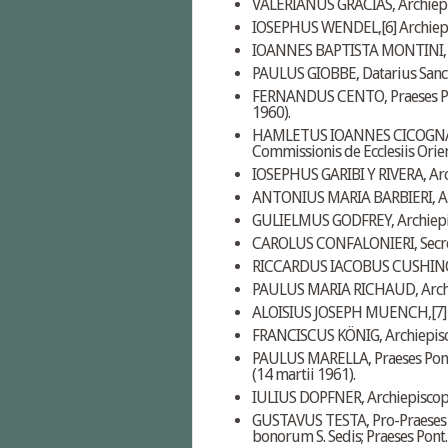
VALERIANUS GRACIAS, Archiepi
IOSEPHUS WENDEL,
[6]
Archiepi
IOANNES BAPTISTA MONTINI, Ar
PAULUS GIOBBE, Datarius Sancti
FERNANDUS CENTO, Praeses Pon
1960).
HAMLETUS IOANNES CICOGNANI, A
Commissionis de Ecclesiis Orien
IOSEPHUS GARIBI Y RIVERA, Arch
ANTONIUS MARIA BARBIERI, Arch
GULIELMUS GODFREY, Archiepisc
CAROLUS CONFALONIERI, Secretar
RICCARDUS IACOBUS CUSHING, A
PAULUS MARIA RICHAUD, Archiep
ALOISIUS JOSEPH MUENCH,
[7]
FRANCISCUS KÖNIG, Archiepisco
PAULUS MARELLA, Praeses Pont
(14 martii 1961).
IULIUS DOPFNER, Archiepiscopus
GUSTAVUS TESTA, Pro-Praeses C
bonorum S. Sedis; Praeses Pont.