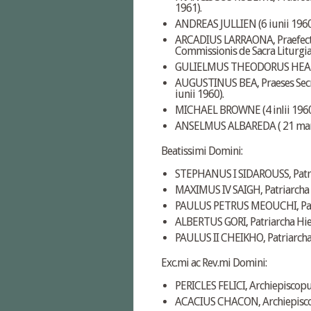
1961).
ANDREAS JULLIEN (6 iunii 1960
ARCADIUS LARRAONA, Praefectus
Commissionis de Sacra Liturgia 
GULIELMUS THEODORUS HEARD (
AUGUSTINUS BEA, Praeses Secr
iunii 1960).
MICHAEL BROWNE (4 inlii 1960
ANSELMUS ALBAREDA ( 21 mart
Beatissimi Domini:
STEPHANUS I SIDAROUSS, Patri
MAXIMUS IV SAIGH, Patriarcha 
PAULUS PETRUS MEOUCHI, Patri
ALBERTUS GORI, Patriarcha Hie
PAULUS II CHEIKHO, Patriarcha
Exc.mi ac Rev.mi Domini:
PERICLES FELICI, Archiepiscopus
ACACIUS CHACON, Archiepiscopu