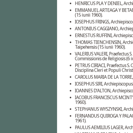
HENRICUS PLA Y DENIEL, Archie
EMMANUEL ARTEAGA Y BETA
(15 iunii 1960).
IOSEPHUS FRINGS, Archiepiscopu
ANTONIUS CAGGIANO, Archiepis
ERNESTUS RUFFINI, Archiepisco
THOMAS TIENCHENSIN, Archiepi
Taipehensis (15 iunii 1960).
VALERIUS VALERI, Praefectus S. 
Commissionis de Religiosis (6 i
PETRUS CIRIACI, Praefectus S. C
Disciplina Cleri et Populi Christ
CAROLUS MARIA DE LA TORRE, Ar
IOSEPHUS SIRI, Archiepiscopus I
IOANNES D’ALTON, Archiepisco
IACOBUS FRANCISCUS MCINTYRE,
1960).
STEPHANUS WYSZYNSKI, Archiepi
FERNANDUS QUIROGA Y PALACIO
1961).
PAULUS AEMILIUS LAGER, Archie