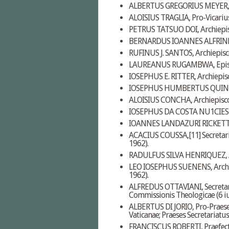
ALBERTUS GREGORIUS MEYER, Arc
ALOISIUS TRAGLIA, Pro-Vicarius 
PETRUS TATSUO DOI, Archiepisc
BERNARDUS IOANNES ALFRINK, Ar
RUFINUS J. SANTOS, Archiepisco
LAUREANUS RUGAMBWA, Episcop
IOSEPHUS E. RITTER, Archiepisc
IOSEPHUS HUMBERTUS QUINTERO,
ALOISIUS CONCHA, Archiepiscop
IOSEPHUS DA COSTA NU1CIES (2
IOANNES LANDAZURI RICKETTS, 
ACACIUS COUSSA,
[11]
Secretari
1962).
RADULFUS SILVA HENRIQUEZ, Arch
LEO IOSEPHUS SUENENS, Archiep
1962).
ALFREDUS OTTAVIANI, Secretariu
Commissionis Theologicae (6 iu
ALBERTUS DI JORIO, Pro-Praeses
Vaticanae; Praeses Secretariatu
FRANCISCUS ROBERTI, Praefectu