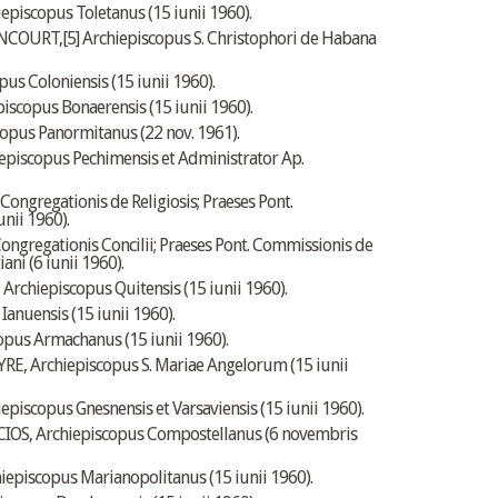
piscopus Toletanus (15 iunii 1960).
NCOURT,
[5]
Archiepiscopus S. Christophori de Habana
s Coloniensis (15 iunii 1960).
copus Bonaerensis (15 iunii 1960).
pus Panormitanus (22 nov. 1961).
scopus Pechimensis et Administrator Ap.
Congregationis de Religiosis; Praeses Pont.
unii 1960).
ongregationis Concilii; Praeses Pont. Commissionis de
iani (6 iunii 1960).
chiepiscopus Quitensis (15 iunii 1960).
anuensis (15 iunii 1960).
pus Armachanus (15 iunii 1960).
 Archiepiscopus S. Mariae Angelorum (15 iunii
scopus Gnesnensis et Varsaviensis (15 iunii 1960).
S, Archiepiscopus Compostellanus (6 novembris
piscopus Marianopolitanus (15 iunii 1960).