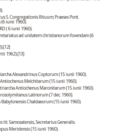
).
 S. Congregationis Rituum; Praeses Pont.
(6 iunii 1960).
 6 iunii 1960).
etariatus ad unitatem christianorum fovendam (6
).
[12]
ii 1962).
[13]
archa Alexandrinus Coptorum (15 iunii 1960).
Antiochenus Melchitarum (15 iunii 1960).
archa Antiochenus Maronitarum (15 iunii 1960).
rosolymitanus Latinorum (7 dec. 1960).
 Babylonensis Chaldaeorum (15 iunii 1960).
 tit. Samosatensis, Secretarius Generalis.
s Meridensis (15 iunii 1960).