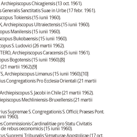
hiepiscopus Chicagiensis (13 oct. 1961).
Generalis Sanctitatis Suae in Urbe (17 febr. 1961).
opus Tokiensis (15 iunii 1960).
chiepiscopus Ultraiectensis (15 iunii 1960).
pus Manilensis (15 iunii 1960).
us Bukobaensis (15 iunii 1960).
opus S. Ludovici (26 martii 1962).
 Archiepiscopus Caracensis (5 iunii 1961).
us Bogotensis (15 iunii 1960).
[8]
1 martii 1962).
[9]
Archiepiscopus Limanus (15 iunii 1960).
[10]
us Congregationis Pro Ecclesia Orientali (21 martii
iepiscopus S. Jacobi in Chile (21 martii 1962).
iscopus Mechliniensis-Bruxellensis (21 martii
s Supremae S. Congregationis S. Officii; Praeses Pont.
nii 1960).
 Commissionis Cardinalitiae pro Statu Civitatis
s de rebus oeconomicis (15 iunii 1960).
s Supremi Tribunalis Signaturae Apostolicae (17 oct.