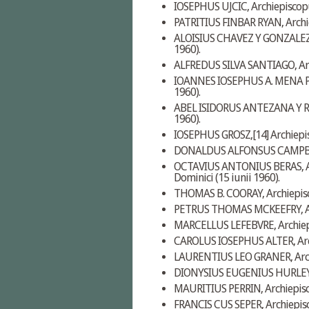
IOSEPHUS UJCIC, Archiepiscopus
PATRITIUS FINBAR RYAN, Archie
ALOISIUS CHAVEZ Y GONZALEZ, Ar
1960).
ALFREDUS SILVA SANTIAGO, Arch
IOANNES IOSEPHUS A. MENA POR
1960).
ABEL ISIDORUS ANTEZANA Y ROJA
1960).
IOSEPHUS GROSZ,
[14]
Archiepis
DONALDUS ALFONSUS CAMPBELL, 
OCTAVIUS ANTONIUS BERAS, Archi
Dominici (15 iunii 1960).
THOMAS B. COORAY, Archiepisco
PETRUS THOMAS MCKEEFRY, Arch
MARCELLUS LEFEBVRE, Archiepis
CAROLUS IOSEPHUS ALTER, Archi
LAURENTIUS LEO GRANER, Archie
DIONYSIUS EUGENIUS HURLEY, A
MAURITIUS PERRIN, Archiepisco
FRANCIS CUS SEPER, Archiepisco