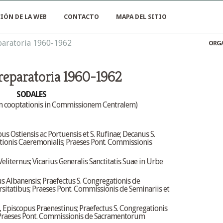
IÓN DE LA WEB
CONTACTO
MAPA DEL SITIO
paratoria 1960-1962
ORGA
reparatoria 1960-1962
SODALES
iem cooptationis in Commissionem Centralem)
Ostiensis ac Portuensis et S. Rufinae; Decanus S.
ationis Caeremonialis; Praeses Pont. Commissionis
ternus; Vicarius Generalis Sanctitatis Suae in Urbe
Albanensis; Praefectus S. Congregationis de
sitatibus; Praeses Pont. Commissionis de Seminariis et
iscopus Praenestinus; Praefectus S. Congregationis
 Praeses Pont. Commissionis de Sacramentorum