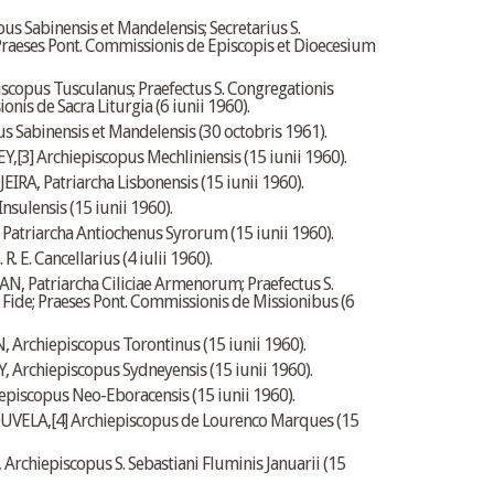
us Sabinensis et Mandelensis; Secretarius S.
 Praeses Pont. Commissionis de Episcopis et Dioecesium
scopus Tusculanus; Praefectus S. Congregationis
nis de Sacra Liturgia (6 iunii 1960).
Sabinensis et Mandelensis (30 octobris 1961).
Y,
[3]
Archiepiscopus Mechliniensis (15 iunii 1960).
, Patriarcha Lisbonensis (15 iunii 1960).
sulensis (15 iunii 1960).
triarcha Antiochenus Syrorum (15 iunii 1960).
 E. Cancellarius (4 iulii 1960).
 Patriarcha Ciliciae Armenorum; Praefectus S.
Fide; Praeses Pont. Commissionis de Missionibus (6
chiepiscopus Torontinus (15 iunii 1960).
chiepiscopus Sydneyensis (15 iunii 1960).
iscopus Neo-Eboracensis (15 iunii 1960).
UVELA,
[4]
Archiepiscopus de Lourenco Marques (15
hiepiscopus S. Sebastiani Fluminis Januarii (15