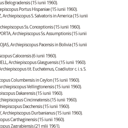
 Belogradensis (15 iunii 1960).
piscopus Portus Hispaniae (15 iunii 1960).
chiepiscopus S. Salvatoris in America (15 iunii
iepiscopus Ss. Conceptionis (15 iunii 1960).
TA, Archiepiscopus Ss. Assumptionis (15 iunii
S, Archiepiscopus Pacensis in Bolivia (15 iunii
copus Calocensis (6 iunii 1960).
Archiepiscopus Glasguensis (15 iunii 1960).
episcopus tit. Euchatenus, Coadiutor c. i. s. S.
pus Columbensis in Ceylon (15 iunii 1960).
iepiscopus Vellingtonensis (15 iunii 1960).
copus Dakarensis (15 iunii 1960).
episcopus Cincinnatensis (15 iunii 1960).
piscopus Dacchensis (15 iunii 1960).
rchiepiscopus Durbanianus (15 iunii 1960).
pus Carthaginensis (15 iunii 1960).
pus Zagrabiensis (21 mlii 1961).