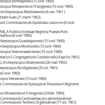
scopus Bombayensis (15 iunii 1960).
scopus Monacensis et Frisingensis (15 iunii 1960).
chiepiscopus Mediolanensis (6 nov. 1961 ).
tatis Suae (21 martii 1962).
t. Commissionis de Apostolatu Laicorum (6 iunii
 Publicis Ecclesiae Negotiis; Praeses Pont.
talibus (6 iunii 1960).
iepiscopus Guadalajarensis (15 iunii 1960).
iepiscopus Montisvidei (15 iunii 1960).
opus Vestmonasteriensis (15 iunii 1960).
ius S. Congregationis Consistorialis (4 aprilis 1961).
rchiepiscopus Bostoniensis (26 mail 1962).
iscopus Burdigalensis (25 oct. 1961).
(6 iunii 1960).
pus Viennensis (15 iunii 1960).
. Commissionis de Episcopis et Dioecesium Regimine
 Monacensis et Frisingensis (24 dec. 1960).
ommissionis Cardinalitiae pro administratione
 Commissionis Technico Organizativae (17 oct. 1961).