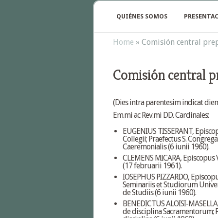
QUIÉNES SOMOS
PRESENTAC
Home
»
Comisión central pre
Comisión central p
(Dies intra parentesim indicat d
Em.mi ac Rev.mi DD. Cardinales:
EUGENIUS TISSERANT, Episcopus 
Collegii; Praefectus S. Congreg
Caeremonialis (6 iunii 1960).
CLEMENS MICARA, Episcopus Veli
(17 februarii 1961).
IOSEPHUS PIZZARDO, Episcopus 
Seminariis et Studiorum Univer
de Studiis (6 iunii 1960).
BENEDICTUS ALOISI-MASELLA, Ep
de disciplina Sacramentorum;